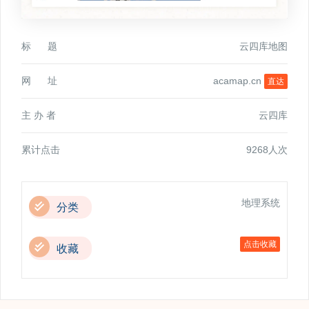
标 题
云四库地图
网 址
acamap.cn
直达
主 办 者
云四库
累计点击
9268人次
地理系统
分类
点击收藏
收藏